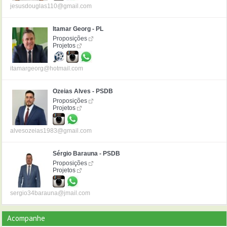
jesusdouglas110@gmail.com
Itamar Georg - PL
Proposições
Projetos
itamargeorg@hotmail.com
Ozeias Alves - PSDB
Proposições
Projetos
alvesozeias1983@gmail.com
Sérgio Barauna - PSDB
Proposições
Projetos
sergio34barauna@jmail.com
Acompanhe