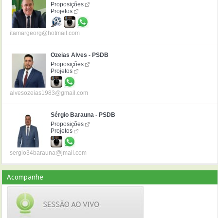
Proposições
Projetos
itamargeorg@hotmail.com
Ozeias Alves - PSDB
Proposições
Projetos
alvesozeias1983@gmail.com
Sérgio Barauna - PSDB
Proposições
Projetos
sergio34barauna@jmail.com
Acompanhe