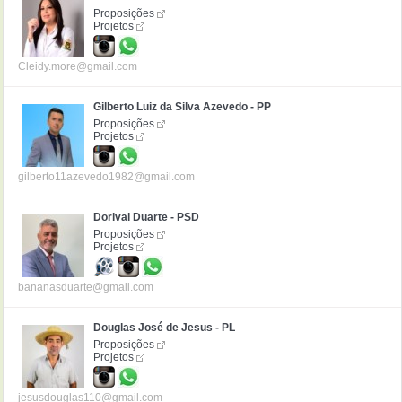
Proposições
Projetos
Cleidy.more@gmail.com
Gilberto Luiz da Silva Azevedo - PP
Proposições
Projetos
gilberto11azevedo1982@gmail.com
Dorival Duarte - PSD
Proposições
Projetos
bananasduarte@gmail.com
Douglas José de Jesus - PL
Proposições
Projetos
jesusdouglas110@gmail.com