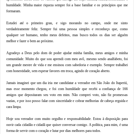
humildade. Minha maior riqueza sempre foi a base familiar e os princípios que me
formaram.
Estudei até o primeiro grau, e sigo morando no campo, onde me sinto
verdadeiramente feliz. Sempre fui uma pessoa simples e reconheço que, como
qualquer ser humano, tenho meus defeitos, mas busco todos os dias ser alguém
melhor e fazer o bem ao próximo.
Agradeço a Deus pelo dom de poder ajudar minha família, meus amigos e minha
comunidade. Muito do que sou aprendi com meu avô, mesmo sendo analfabeto, foi
um grande mestre de vida e me ensinou com sabedoria e exemplo. Sempre trabalhei
com honestidade, sem esperar favores em troca, agindo de coração aberto.
Jamais imaginei que um dia iria me candidatar a vereador em São João do Itaperiú,
mas esse momento chegou, e foi com humildade que recebi a confiança de 166
amigos que depositaram seu voto em mim. Não comprei voto, não fiz promessas
vazias, e por isso posso falar com sinceridade e cobrar melhorias de cabeça erguida e
cara limpa.
Hoje sou vereador com muito orgulho e responsabilidade. Estou à disposição para
ouvir cada cidadão e cidadã que quiser conversar comigo. A política, para mim, é uma
forma de servir com o coração e lutar por dias melhores para todos.