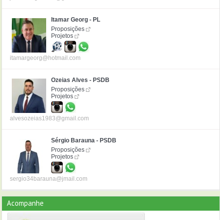
Itamar Georg - PL
Proposições
Projetos
itamargeorg@hotmail.com
Ozeias Alves - PSDB
Proposições
Projetos
alvesozeias1983@gmail.com
Sérgio Barauna - PSDB
Proposições
Projetos
sergio34barauna@jmail.com
Acompanhe