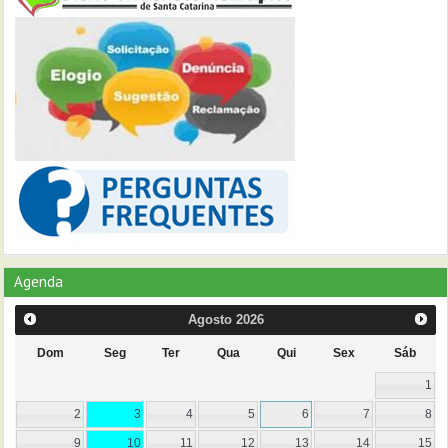
Agenda
Agosto
2026
Dom
Seg
Ter
Qua
Qui
Sex
Sáb
1
2
3
4
5
6
7
8
9
10
11
12
13
14
15