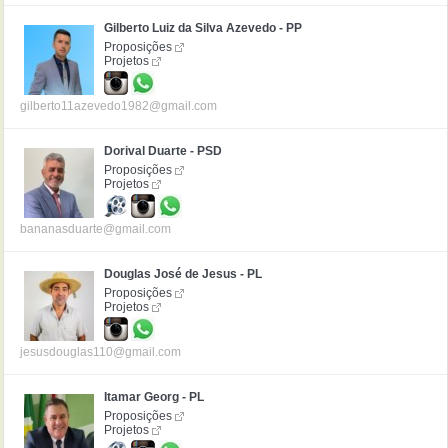
Gilberto Luiz da Silva Azevedo - PP
Proposições
Projetos
gilberto11azevedo1982@gmail.com
Dorival Duarte - PSD
Proposições
Projetos
bananasduarte@gmail.com
Douglas José de Jesus - PL
Proposições
Projetos
jesusdouglas110@gmail.com
Itamar Georg - PL
Proposições
Projetos