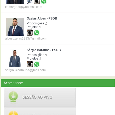
itamargeorg@hotmail.com
Ozeias Alves - PSDB
Proposições
Projetos
alvesozeias1983@gmail.com
Sérgio Barauna - PSDB
Proposições
Projetos
sergio34barauna@jmail.com
Acompanhe