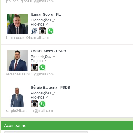
jesusdouglas110@gmail.com
Itamar Georg - PL
Proposições
Projetos
itamargeorg@hotmail.com
Ozeias Alves - PSDB
Proposições
Projetos
alvesozeias1983@gmail.com
Sérgio Barauna - PSDB
Proposições
Projetos
sergio34barauna@jmail.com
Acompanhe