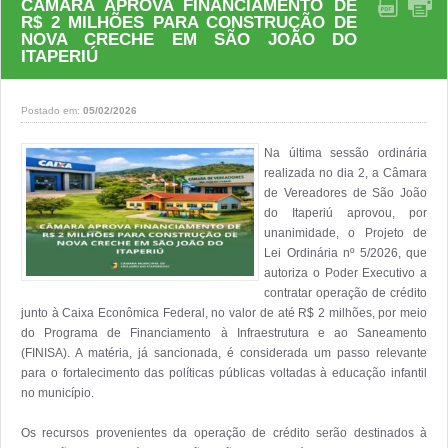
CÂMARA APROVA FINANCIAMENTO DE
R$ 2 MILHÕES PARA CONSTRUÇÃO DE
NOVA CRECHE EM SÃO JOÃO DO
ITAPERIÚ
Postado em:
05/02/2026
Na última sessão ordinária 
realizada no dia 2, a Câmara 
de Vereadores de São João 
do Itaperiú aprovou, por 
unanimidade, o Projeto de 
Lei Ordinária nº 5/2026, que 
autoriza o Poder Executivo a 
contratar operação de crédito 
junto à Caixa Econômica Federal, no valor de até R$ 2 milhões, por meio 
do Programa de Financiamento à Infraestrutura e ao Saneamento 
(FINISA). A matéria, já sancionada, é considerada um passo relevante 
para o fortalecimento das políticas públicas voltadas à educação infantil 
no município.

Os recursos provenientes da operação de crédito serão destinados à 