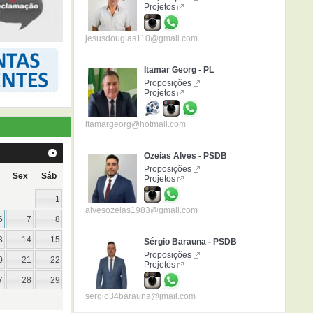
Projetos
jesusdouglas110@gmail.com
Itamar Georg - PL
Proposições
Projetos
itamargeorg@hotmail.com
Ozeias Alves - PSDB
Proposições
Sex
Sáb
Projetos
1
alvesozeias1983@gmail.com
6
7
8
3
14
15
Sérgio Barauna - PSDB
Proposições
0
21
22
Projetos
7
28
29
sergio34barauna@jmail.com