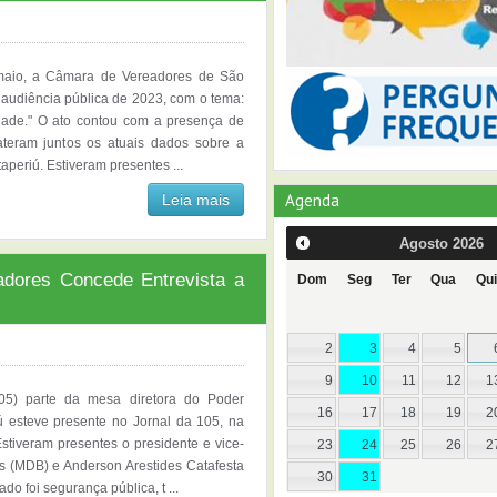
e maio, a Câmara de Vereadores de São
a audiência pública de 2023, com o tema:
dade." O ato contou com a presença de
teram juntos os atuais dados sobre a
periú. Estiveram presentes ...
Agenda
Leia mais
Agosto
2026
adores Concede Entrevista a
Dom
Seg
Ter
Qua
Qui
2
3
4
5
9
10
11
12
1
/05) parte da mesa diretora do Poder
16
17
18
19
2
ú esteve presente no Jornal da 105, na
tiveram presentes o presidente e vice-
23
24
25
26
2
s (MDB) e Anderson Arestides Catafesta
30
31
o foi segurança pública, t ...