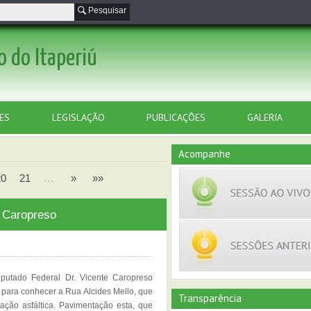
Pesquisar
o do Itaperiú
ES
LEGISLAÇÃO
PUBLICAÇÕES
GALERIA
Acompanhe
20
21
…
»
»»
 Caropreso
eputado Federal Dr. Vicente Caropreso
 para conhecer a Rua Alcides Mello, que
Transparência
ação asfáltica. Pavimentação esta, que