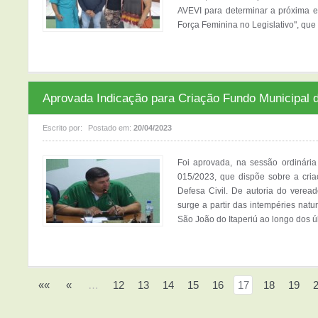
AVEVI para determinar a próxima ed
Força Feminina no Legislativo", que 
Aprovada Indicação para Criação Fundo Municipal d
Escrito por:
Postado em:
20/04/2023
Foi aprovada, na sessão ordinária
015/2023, que dispõe sobre a cri
Defesa Civil. De autoria do veread
surge a partir das intempéries nat
São João do Itaperiú ao longo dos últ
««
«
…
12
13
14
15
16
17
18
19