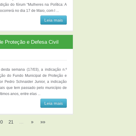
ição do fórum “Mulheres na Política: A
ocorrerá no dia 17 de Maio, com l ...
Leia mais
e Proteção e Defesa Civil
 desta semana (17/03), a indicação n.º
ação do Fundo Municipal de Proteção e
or Pedro Schnaider Junior, a indicação
urais que tem passado pelo município de
imos anos, entre elas ...
Leia mais
20
21
…
»
»»