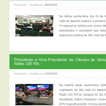
Escrito por:
Postado em:
08/05/2023
Na última quinta-feira, dia 04 d
João do Itaperiú realizou a primeir
"A segurança pública em nossa ci
autoridades e munícipes que deba
segurança pública de São João do Ita
Presidente e Vice-Presidente da Câmara de Vere
Rádio 105 FM.
Escrito por:
Postado em:
04/05/2023
Na manhã desta quinta-feira (04
Legislativo de São João do Itaperi
Rádio 105 FM de Jaraguá do Sul. Es
presidente, Edson Goldacker Junke
(PP) respectivamente. O tema abordad