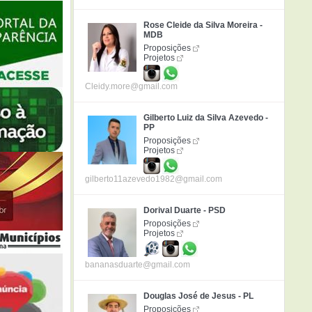
Rose Cleide da Silva Moreira -
MDB
Proposições
Projetos
Cleidy.more@gmail.com
Gilberto Luiz da Silva Azevedo -
PP
Proposições
Projetos
gilberto11azevedo1982@gmail.com
Dorival Duarte - PSD
Proposições
Projetos
bananasduarte@gmail.com
Douglas José de Jesus - PL
Proposições