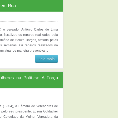
s em Rua
04) o vereador Antônio Carlos de Lima
, fiscalizou os reparos realizados pela
omário de Souza Borges, afetada pelas
mas semanas. Os reparos realizados na
am atuar de maneira preventiva ...
Leia mais
heres na Política: A Força
a (19/04), a Câmara de Vereadores de
a pelo seu presidente, Edson Goldacker
do Colegiado da Mulher Vereadora da