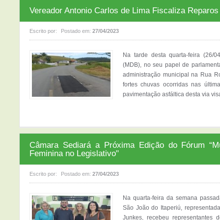
Vereador Antonio Carlos de Lima Fiscaliza Reparo
Escrito por:
Postado em:
27/04/2023
Na tarde desta quarta-feira (26/
(MDB), no seu papel de parlamentar
administração municipal na Rua R
fortes chuvas ocorridas nas últi
pavimentação asfáltica desta via vis
Câmara Sediará a Próxima Edição do Fórum “Mul
Feminina no Legislativo"
Escrito por:
Postado em:
27/04/2023
Na quarta-feira da semana passad
São João do Itaperiú, representad
Junkes, recebeu representantes 