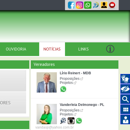
OUVIDORIA
NOTÍCIAS
LINKS
Vereadores
Lírio Reinert - MDB
Proposições
Projetos
Vanderleia Delmonego - PL
Proposições
Projetos
vandasji@yahoo.com.br