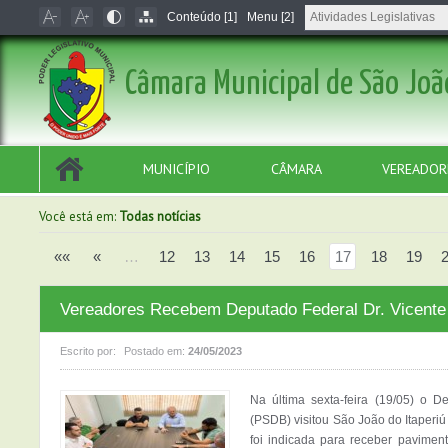
Conteúdo [1]
Menu [2]
Câmara Municipal de São Joã
MUNICÍPIO
CÂMARA
VEREADOR
Você está em:
Todas notícias
««
«
…
12
13
14
15
16
17
18
19
Vereadores Recebem Deputado Federal Dr. Vicente
Escrito por:
Postado em:
24/05/2023
Na última sexta-feira (19/05) o D
(PSDB) visitou São João do Itaperiú
foi indicada para receber paviment