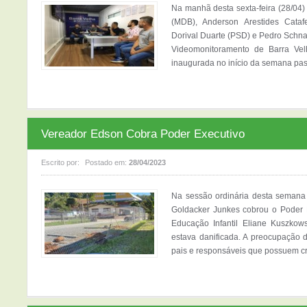
Na manhã desta sexta-feira (28/04
(MDB), Anderson Arestides Cataf
Dorival Duarte (PSD) e Pedro Schnai
Videomonitoramento de Barra Vel
inaugurada no início da semana pas
Vereador Edson Cobra Poder Executivo
Escrito por:
Postado em:
28/04/2023
Na sessão ordinária desta semana 
Goldacker Junkes cobrou o Poder 
Educação Infantil Eliane Kuszkow
estava danificada. A preocupação 
pais e responsáveis que possuem cri