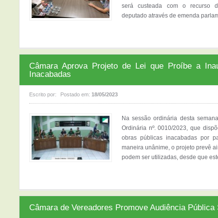
será custeada com o recurso de
deputado através de emenda parlamen
Câmara Aprova Projeto de Lei que Proíbe a Ina
Inacabadas
Escrito por:
Postado em:
18/05/2023
Na sessão ordinária desta semana 
Ordinária nº. 0010/2023, que disp
obras públicas inacabadas por p
maneira unânime, o projeto prevê a
podem ser utilizadas, desde que est
Câmara de Vereadores Promove Audiência Pública