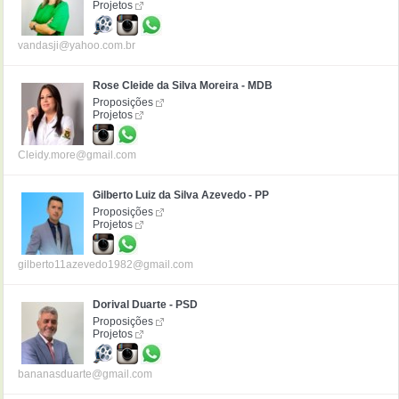
Projetos
vandasji@yahoo.com.br
Rose Cleide da Silva Moreira - MDB
Proposições
Projetos
Cleidy.more@gmail.com
Gilberto Luiz da Silva Azevedo - PP
Proposições
Projetos
gilberto11azevedo1982@gmail.com
Dorival Duarte - PSD
Proposições
Projetos
bananasduarte@gmail.com