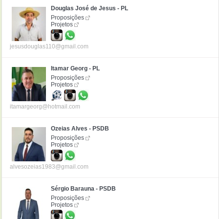
Douglas José de Jesus - PL
Proposições
Projetos
jesusdouglas110@gmail.com
Itamar Georg - PL
Proposições
Projetos
itamargeorg@hotmail.com
Ozeias Alves - PSDB
Proposições
Projetos
alvesozeias1983@gmail.com
Sérgio Barauna - PSDB
Proposições
Projetos